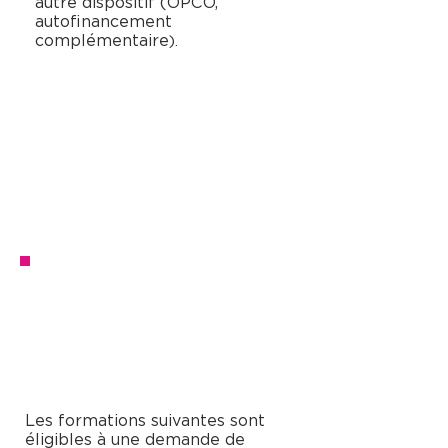
autre dispositif (OPCO,
autofinancement
complémentaire
).
QUELLES FORMATIONS EN
VIN SONT FINANCABLES
AVEC FRANCE TRAVAIL ?
Les formations suivantes sont
éligibles à une demande de