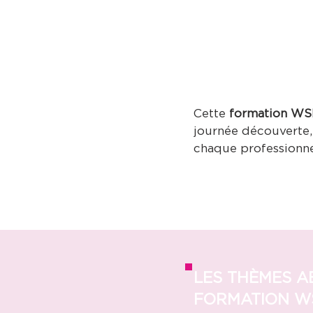
À QUI S'ADRE
WSET SPIRIT L
Cette
formation WSE
journée découverte,
chaque professionne
LES THÈMES A
FORMATION WS