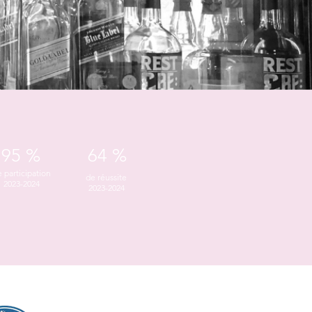
95 %
64 %
 participation
de réussite
2023-2024
2023-2024