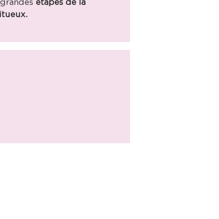
e grandes
étapes de la
itueux.