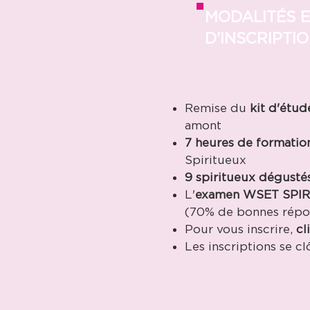
MODALITÉS E
D'INSCRIPTI
Remise du
kit d'étud
a
7 heures de formatio
Spiritueux
9 spiritueux dégusté
L'
examen WSET SPIRI
(70% de bonnes répo
Pour vous inscrire,
cl
Les inscriptions se c