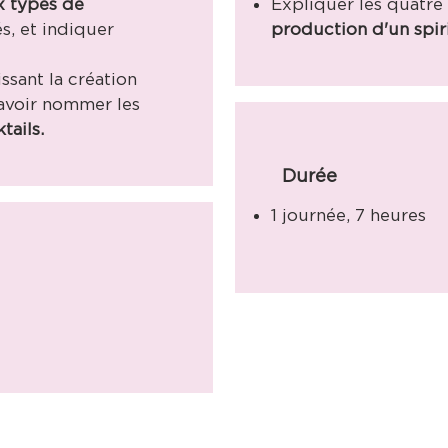
x types de
Expliquer les quatr
s, et indiquer
production d'un spir
ssant la création
savoir nommer les
tails.
Durée
1 journée, 7 heures