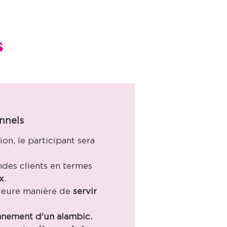
s
onnels
ion, le participant sera
es clients en termes
x
.
illeure manière de
servir
nnement d'un alambic.