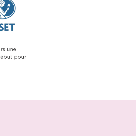
ers une
 début pour