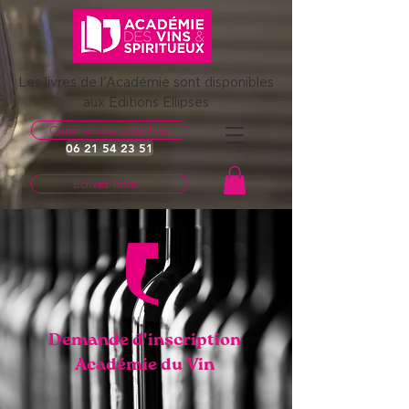
Les livres de l'Académie sont disponibles
aux Éditions Ellipses
Commandez votre livre
06 21 54 23 51
Ecrivez-nous !
Demande d'inscription
Académie du Vin