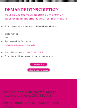
DEMANDE D'INSCRIPTION
Vous souhaitez vous inscrire ou monter un
dossier de financement, voici les informations :
Sur internet via le formulaire d'inscription
:
Calendrier
pour
Par e-mail à l'adresse
:
contact@academievin.fr
Par téléphone au
06 21 54 23 51
.
Sur place, directement dans nos locaux :
formulaire
choisir une session
NOUS TROUVER :
Dans les locaux du caviste Apogé
1 rue David Bowie, 75013 PARIS
Métro : lignes 5 et 10 – station Gare
d’Austerlitz