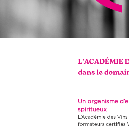
L’ACADÉMIE DE
dans le domain
Un organisme d’en
spiritueux
L’
Académie des Vins 
formateurs certifiés 