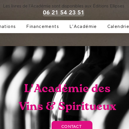
Les livres de l'Académie sont disponibles aux Éditions Ellipses
06 21 54 23 51
mations
Financements
L'Académie
Calendrie
L'Académie des
Vins & Spiritueux
CONTACT