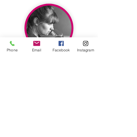
Phone
Email
Facebook
Instagram
Lucie REMOVILLE
BTS Hôtellerie-Restauration, Ecole de
Savignac et enfin Msc en Vins et
Spiritueux au BBS de Dijon. Elle créait
sa société Pinard et Potes
accompagné de son compte
Instagram particulièrement actif. Tous
les WSET à son actif elle décide de
rejoindre de l'équipe des formateurs.