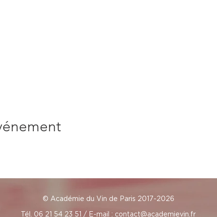
événement
© Académie du Vin de Paris 2017-2026
Tél. 06 21 54 23 51 / E-mail :
contact@academievin.fr