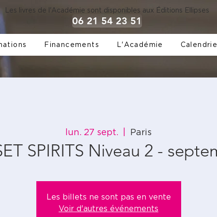
Les livres de l'Académie sont disponibles aux Éditions Ellipses
06 21 54 23 51
mations
Financements
L'Académie
Calendrie
lun. 27 sept.
  |  
Paris
ET SPIRITS Niveau 2 - septe
Les billets ne sont pas en vente
Voir d'autres événements