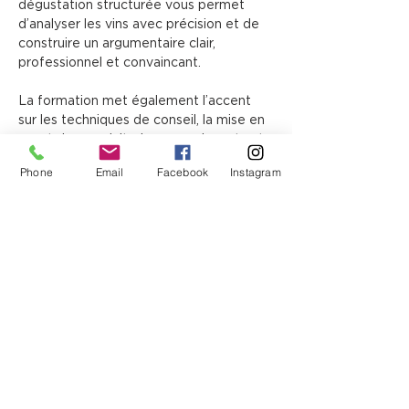
dégustation structurée vous permet 
d’analyser les vins avec précision et de 
construire un argumentaire clair, 
professionnel et convaincant.
La formation met également l’accent 
sur les techniques de conseil, la mise en 
avant des produits, les accords mets et 
vins et la communication autour du vin. 
Phone
Email
Facebook
Instagram
L’objectif est de vous rendre capable 
d’expliquer un vin avec justesse, de 
répondre aux attentes d’une clientèle et 
de promouvoir…
Afficher plus
Partager cet événement